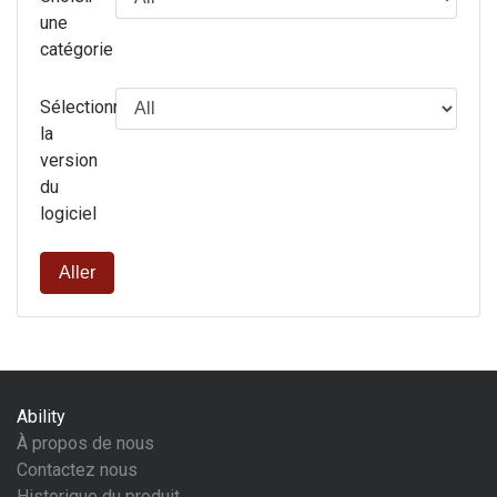
une
catégorie
Sélectionnez
la
version
du
logiciel
Aller
Ability
À propos de nous
Contactez nous
Historique du produit