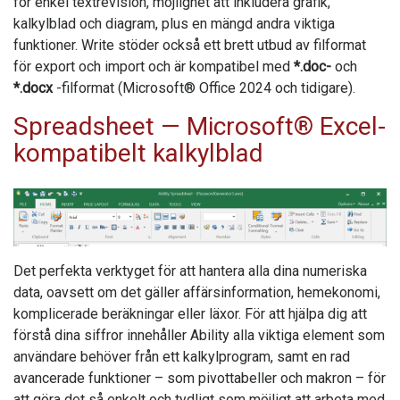
för enkel textrevision, möjlighet att inkludera grafik,
kalkylblad och diagram, plus en mängd andra viktiga
funktioner.
Write
stöder också ett brett utbud av filformat
för export och import och är kompatibel med
*.doc-
och
*.docx
-filformat (Microsoft® Office 2024 och tidigare).
Spreadsheet
— Microsoft® Excel-
kompatibelt kalkylblad
Det perfekta verktyget för att hantera alla dina numeriska
data, oavsett om det gäller affärsinformation, hemekonomi,
komplicerade beräkningar eller läxor. För att hjälpa dig att
förstå dina siffror innehåller
Ability
alla viktiga element som
användare behöver från ett kalkylprogram, samt en rad
avancerade funktioner – som pivottabeller och makron – för
att göra det så enkelt och tydligt som möjligt att arbeta med