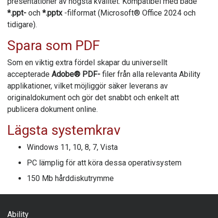
presentationer av högsta kvalitet. Kompatibel med både
*.ppt-
och
*.pptx
-filformat (Microsoft® Office 2024 och
tidigare).
Spara som PDF
Som en viktig extra fördel skapar du universellt
accepterade
Adobe® PDF-
filer från alla relevanta
Ability
applikationer, vilket möjliggör säker leverans av
originaldokument och gör det snabbt och enkelt att
publicera dokument online.
Lägsta systemkrav
Windows 11, 10, 8, 7, Vista
PC lämplig för att köra dessa operativsystem
150 Mb hårddiskutrymme
Ability