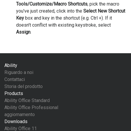
Tools/Customize/Macro Shortcuts
, pick the macro
you've just created, click into the
Select New Shortcut
Key
box and key in the shortcut (e.g. Ctrl +). If it
doesn't conflict with existing keystroke, select
Assign
.
Ability
Riguardo a noi
Contattaci
Storia del prodotto
Products
Ability Office Standard
Ability Office Professional
aggiornamento
Downloads
Ability Office 11