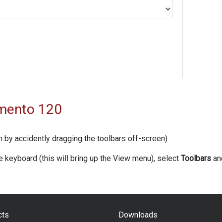
imento 120
 by accidently dragging the toolbars off-screen).
e keyboard (this will bring up the View menu), select
Toolbars
an
cts
Downloads