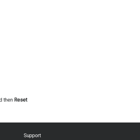
d then
Reset
Support