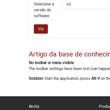
Selecione a
versão do
software
Vai
Artigo da base de conhec
No toolbar or menu visible
The toolbar settings have been lost (can happen
Solution:
Start the application, press
Alt-V
on th
Ability
Produ